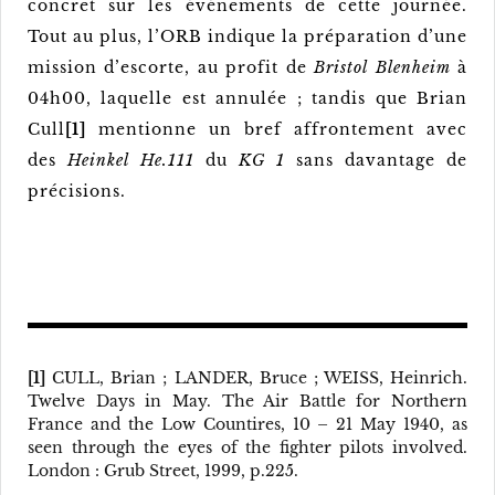
concret sur les événements de cette journée.
Tout au plus, l’ORB indique la préparation d’une
mission d’escorte, au profit de
Bristol Blenheim
à
04h00, laquelle est annulée ; tandis que Brian
Cull
[1]
mentionne un bref affrontement avec
des
Heinkel He.111
du
KG 1
sans davantage de
précisions.
[1]
CULL, Brian ; LANDER, Bruce ; WEISS, Heinrich.
Twelve Days in May. The Air Battle for Northern
France and the Low Countires, 10 – 21 May 1940, as
seen through the eyes of the fighter pilots involved.
London : Grub Street, 1999, p.225.