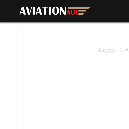
ajcrou
A