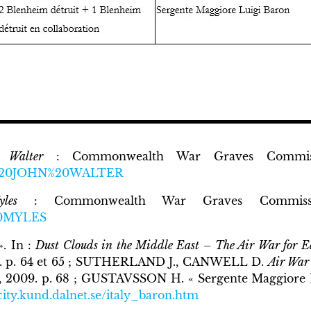
n Walter
: Commonwealth War Graves Commi
,%20JOHN%20WALTER
les
: Commonwealth War Graves Commi
20MYLES
». In :
Dust Clouds in the Middle East – The Air War for Ea
10. p. 64 et 65 ; SUTHERLAND J., CANWELL D.
Air War 
 2009. p. 68 ; GUSTAVSSON H. « Sergente Maggiore L
fcity.kund.dalnet.se/italy_baron.htm