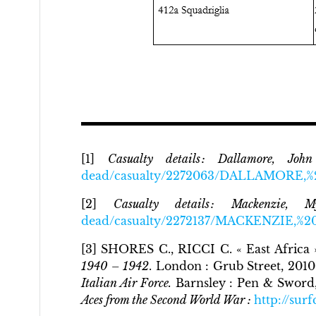
[1]
Casualty details : Dallamore, Joh
dead/casualty/2272063/DALLAMORE
[2]
Casualty details : Mackenzie, My
dead/casualty/2272137/MACKENZIE,%
[3] SHORES C., RICCI C. « East Africa 
1940 – 1942
. London : Grub Street, 20
Italian Air Force.
Barnsley : Pen & Sword,
Aces from the Second World War :
http://sur