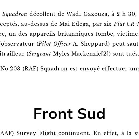
) Squadron
décollent de Wadi Gazouza, à 2 h 30,
erceptés, au-dessus de Mai Edega, par six
Fiat CR.
e, un des appareils britanniques tombe, victim
l’observateur (
Pilot Officer
A. Sheppard) peut sauter
itrailleur (
Sergeant
Myles Mackenzie
[2]
) sont tués
No.203 (RAF) Squadron est envoyé effectuer une
Front Sud
(SAAF) Survey Flight continuent. En effet, à la 