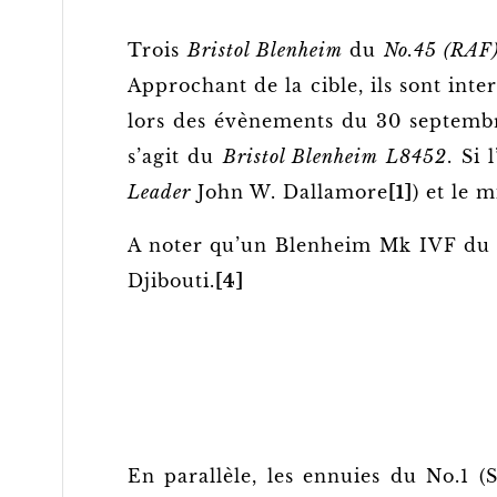
Trois
Bristol Blenheim
du
No.45 (RAF
Approchant de la cible, ils sont int
lors des évènements du 30 septembr
s’agit du
Bristol Blenheim
L8452
. Si 
Leader
John W. Dallamore
[1]
) et le m
A noter qu’un Blenheim Mk IVF du 
Djibouti.
[4]
En parallèle, les ennuies du No.1 