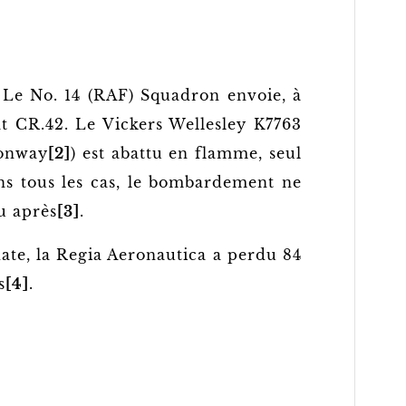
. Le No. 14 (RAF) Squadron envoie, à
iat CR.42. Le Vickers Wellesley K7763
onway
[2]
) est abattu en flamme, seul
ns tous les cas, le bombardement ne
eu après
[3]
.
date, la Regia Aeronautica a perdu 84
s
[4]
.