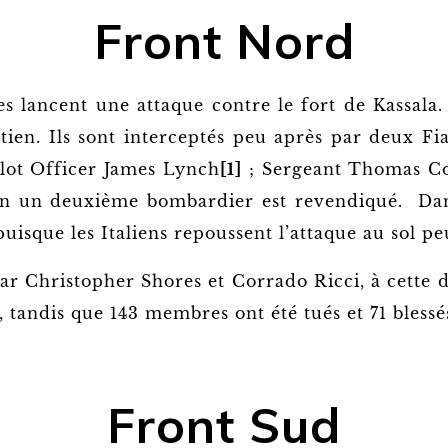
Front Nord
ues lancent une attaque contre le fort de Kassala
utien. Ils sont interceptés peu après par deux F
ilot Officer James Lynch
[1]
; Sergeant Thomas C
qu’un un deuxième bombardier est revendiqué. Da
uisque les Italiens repoussent l’attaque au sol p
 par Christopher Shores et Corrado Ricci, à cette 
, tandis que 143 membres ont été tués et 71 blessé
Front Sud