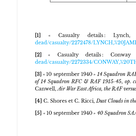
[1]
« Casualty details : Lynch
dead/casualty/2272478/LYNCH,%20JAM
[2]
« Casualty details : Conw
dead/casualty/2272334/CONWAY,%20
[3]
« 10 september 1940 »
14 Squadron RAF
of 14 Squadron RFC & RAF 1915-45
,
op. c
Canwell,
Air War East Africa, the RAF versus
[4]
C. Shores et C. Ricci,
Dust Clouds in th
[5]
« 10 september 1940 »
40 Squadron SAA