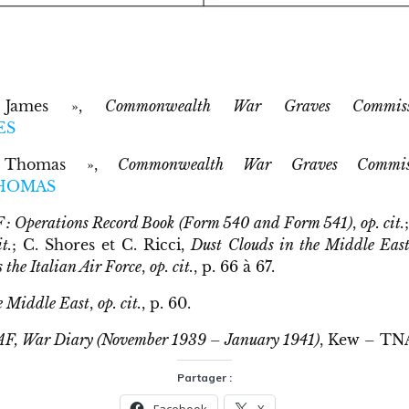
, James »,
Commonwealth War Graves Comm
ES
ay Thomas »,
Commonwealth War Graves Comm
THOMAS
 : Operations Record Book (Form 540 and Form 541)
,
op. cit.
it.
; C. Shores et C. Ricci,
Dust Clouds in the Middle Eas
 the Italian Air Force
,
op. cit.
, p. 66 à 67.
e Middle East
,
op. cit.
, p. 60.
F, War Diary (November 1939 – January 1941)
, Kew – TNA
Partager :