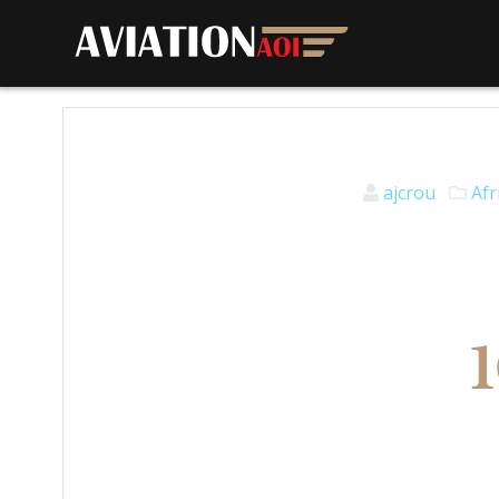
ajcrou
Afr