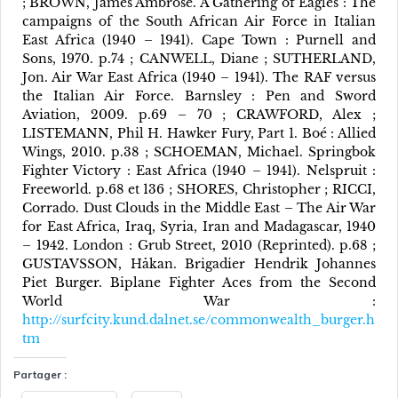
; BROWN, James Ambrose. A Gathering of Eagles : The
campaigns of the South African Air Force in Italian
East Africa (1940 – 1941). Cape Town : Purnell and
Sons, 1970. p.74 ; CANWELL, Diane ; SUTHERLAND,
Jon. Air War East Africa (1940 – 1941). The RAF versus
the Italian Air Force. Barnsley : Pen and Sword
Aviation, 2009. p.69 – 70 ; CRAWFORD, Alex ;
LISTEMANN, Phil H. Hawker Fury, Part 1. Boé : Allied
Wings, 2010. p.38 ; SCHOEMAN, Michael. Springbok
Fighter Victory : East Africa (1940 – 1941). Nelspruit :
Freeworld. p.68 et 136 ; SHORES, Christopher ; RICCI,
Corrado. Dust Clouds in the Middle East – The Air War
for East Africa, Iraq, Syria, Iran and Madagascar, 1940
– 1942. London : Grub Street, 2010 (Reprinted). p.68 ;
GUSTAVSSON, Håkan. Brigadier Hendrik Johannes
Piet Burger. Biplane Fighter Aces from the Second
World War :
http://surfcity.kund.dalnet.se/commonwealth_burger.h
tm
Partager :