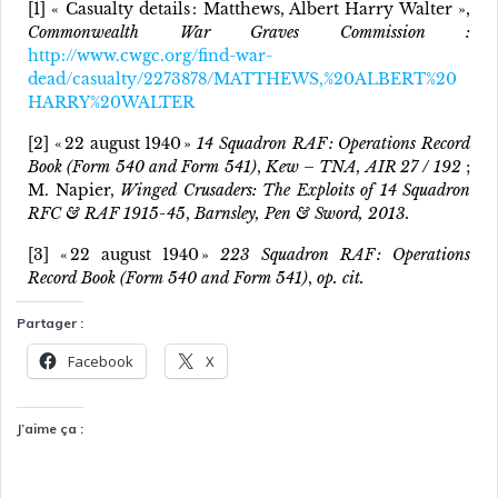
[1] « Casualty details : Matthews, Albert Harry Walter »,
Commonwealth War Graves Commission :
http://www.cwgc.org/find-war-
dead/casualty/2273878/MATTHEWS,%20ALBERT%20
HARRY%20WALTER
[2] « 22 august 1940 »
14 Squadron RAF : Operations Record
Book (Form 540 and Form 541)
,
Kew – TNA, AIR 27 / 192
;
M. Napier,
Winged Crusaders: The Exploits of 14 Squadron
RFC & RAF 1915-45
,
Barnsley, Pen & Sword, 2013.
[3] « 22 august 1940 »
223 Squadron RAF : Operations
Record Book (Form 540 and Form 541)
,
op. cit.
Partager :
Facebook
X
J’aime ça :